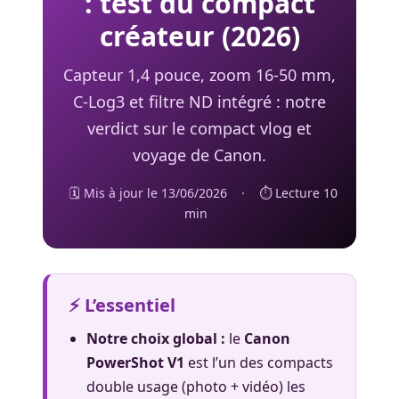
: test du compact
créateur (2026)
Capteur 1,4 pouce, zoom 16-50 mm,
C-Log3 et filtre ND intégré : notre
verdict sur le compact vlog et
voyage de Canon.
🗓️ Mis à jour le 13/06/2026
·
⏱️ Lecture 10
min
⚡ L’essentiel
Notre choix global :
le
Canon
PowerShot V1
est l’un des compacts
double usage (photo + vidéo) les