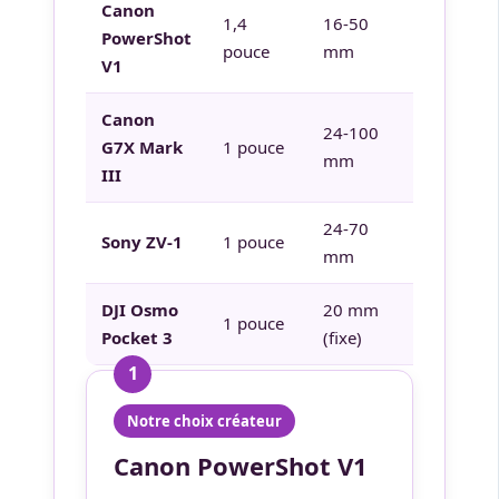
Canon
Grand-
1,4
16-50
PowerShot
angle + C-
pouce
mm
V1
Log3 + ND
Canon
24-100
Zoom
G7X Mark
1 pouce
mm
polyvalent
III
24-70
Léger et
Sony ZV-1
1 pouce
mm
abordable
DJI Osmo
20 mm
Stabilisati
1 pouce
Pocket 3
(fixe)
à cardan
1
Notre choix créateur
Canon PowerShot V1